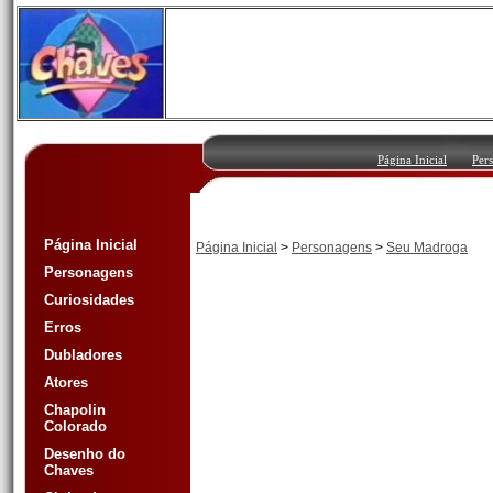
Página Inicial
Per
Página Inicial
Página Inicial
>
Personagens
>
Seu Madroga
Personagens
Curiosidades
Erros
Dubladores
Atores
Chapolin
Colorado
Desenho do
Chaves