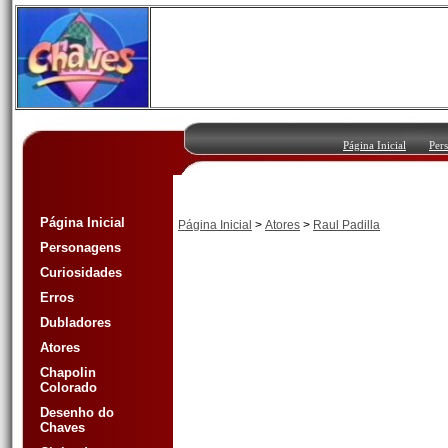
Página Inicial
Per
Página Inicial
Página Inicial
>
Atores
>
Raul Padilla
Personagens
Curiosidades
Erros
Dubladores
Atores
Chapolin
Colorado
Desenho do
Chaves