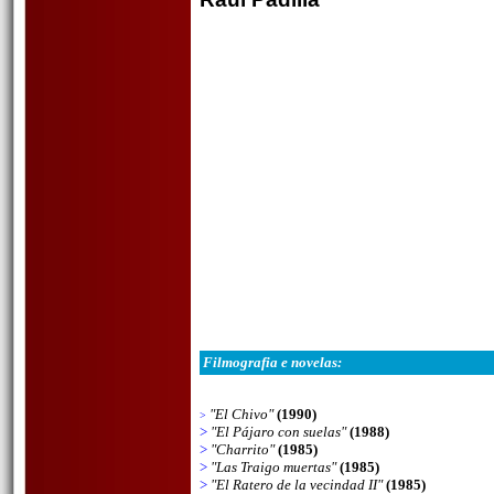
Filmografia e novelas:
"El Chivo"
(1990)
>
>
"El Pájaro con suelas"
(1988)
>
"Charrito"
(1985)
>
"Las Traigo muertas"
(1985)
>
"El Ratero de la vecindad II"
(1985)