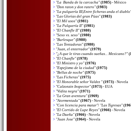
>
"La Banda de la carcacha"
(1985)
- México
>
"Don raton y don ratero"
(1983)
>
"La pulquería III,Entre ficheras anda el diablo
>
"Las Glorias del gran Púas"
(1983)
>
"El Mil usos"
(1981)
>
"La Pulquería II"
(1981)
>
"El Chanfle II"
(1980)
>
"Sexo vs. sexo"
(1980)
>
"Burlesque"
(1980)
>
"Las Tentadoras"
(1980)
>
"Juan, el enterrador"
(1979)
>
"¿A que le tiras cuando sueñas... Mexicano?"
(
>
"El Chanfle"
(1978)
>
"El Ministro y yo"
(1976)
>
"Espejismo de la ciudad"
(1975)
>
"Bellas de noche"
(1975)
>
"Las Ficheras"
(1975)
>
"El Honorable señor Valdez "
(1973)
- Novela
>
"Calzonzin Inspector"
(1973)
- EUA
>
"Vidita negra"
(1971)
>
"La Gran aventura"
(1969)
>
"Atormentada"
(1967)
- Novela
>
"Con licencia para matar"
/
"Las Tigresas"
(196
>
"El Corrido de Lupe Reyes"
(1966)
- Novela
>
"La Dueña"
(1966)
- Novela
>
"Juan Jose"
(1964)
- Novela