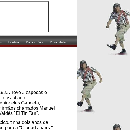
ia
Contato
Mapa do Site
Privacidade
923. Teve 3 esposas e
cely Julian e
ntre eles Gabriela,
is irmãos chamados Manuel
aldés "El Tin Tan".
ico, tinha dois anos de
ou para a "Ciudad Juarez".