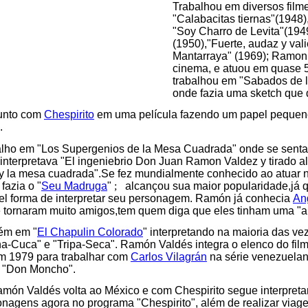
Trabalhou em diversos filme
"Calabacitas tiernas"(1948),
"Soy Charro de Levita"(1949
(1950),"Fuerte, audaz y vali
Mantarraya" (1969); Ramon
cinema, e atuou em quase 
trabalhou em "Sabados de l
onde fazia uma sketch que
unto com
Chespirito
em uma película fazendo um papel pequeno
.
alho em "Los Supergenios de la Mesa Cuadrada" onde se sen
interpretava "El ingeniebrio Don Juan Ramon Valdez y tirado a
 y la mesa cuadrada".Se fez mundialmente conhecido ao atuar n
fazia o "
Seu Madruga
"
;
alcançou sua maior popularidade,já 
l forma de interpretar seu personagem. Ramón já conhecia
An
 tornaram muito amigos,tem quem diga que eles tinham uma "a
ém em "
El Chapulin Colorado
" interpretando na maioria das vez
-Cuca" e "Tripa-Seca". Ramón Valdés integra o elenco do filme
m 1979 para trabalhar com
Carlos Vilagrán
na série venezuelan
a "Don Moncho".
ón Valdés volta ao México e com Chespirito segue interpret
onagens agora no programa "Chespirito", além de realizar viag