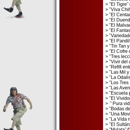
> "El Tigre"
> "Viva Ch
> "El Centau
> "El Duend
> "El Malva
> "El Fanta
> "Varieda
> "El Pandil
> "Tin Tan 
> "El Cofre 
> "Tres lec
> "Vivir del
> "Refifi en
> "Las Mil 
> "La Odali
> "Los Tres
> "Las Aven
> "Escuela 
> "El Vivido
>
"
Pura vid
> "Bodas de
> "Una Mov
> "La Vida 
> "El Sultá
> "Mulata"
(