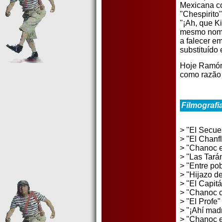
Mexicana c
"Chespirito"
"¡Ah, que K
mesmo nome
a falecer e
substituído
Hoje Ramón
como razão 
Filmografi
> "El Secues
> "El Chanf
> "Chanoc e
> "Las Tará
> "Entre po
> "Hijazo de
> "El Capit
> "Chanoc co
> "El Profe"
> "¡Ahí mad
> "Chanoc en