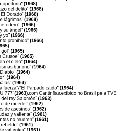
 inoportuno"
(1968)
zo del delito"
(1968)
 El Dorado"
(1968)
e lágrimas"
(1968)
 heredero"
(1966)
 y su ángel"
(1966)
y yo"
(1966)
to prohibido"
(1966)
1965)
 gol"
(1965)
n Crusoe"
(1965)
en el cielo"
(1964)
asmas burlone"
(1964)
 Diablo"
(1964)
or"
(1964)
balas"
(1964)
la fuerza"/"El Párpado caído"
(1964)
XU 777"
(1963)
,com Cantinflas,exibido no Brasil pela TVE
o del rey Salomón"
(1963)
ro de muerte!"
(1962)
s de asesinos"
(1962)
udaz y valiente"
(1961)
entes no mueren"
(1961)
 rebelde"
(1961)
de valientes"
(1961)