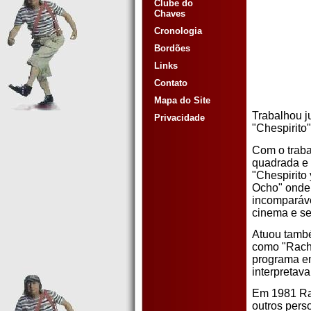
Clube do
Chaves
Cronologia
Bordões
Links
Contato
Mapa do Site
Trabalhou j
Privacidade
"Chespirito"
Com o trab
quadrada e 
"Chespirito
Ocho" onde 
incomparáve
cinema e se
Atuou tamb
como "Racha
programa e
interpretav
Em 1981 Ram
outros pers