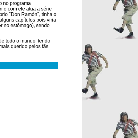
o no programa
n e com ele atua a série
óprio "Don Ramón", tinha o
lguns capítulos pois viria
er no estômago), sendo
e todo o mundo, tendo
ais querido pelos fãs.