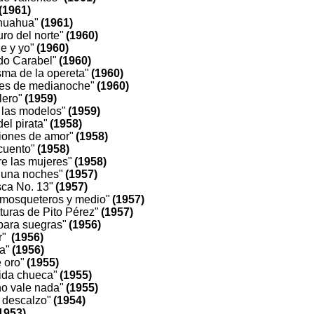
(1961)
ihuahua"
(1961)
ro del norte"
(1960)
e y yo"
(1960)
do Carabel"
(1960)
sma de la opereta"
(1960)
des de medianoche"
(1960)
lero"
(1959)
y las modelos"
(1959)
del pirata"
(1958)
ciones de amor"
(1958)
 cuento"
(1958)
tre las mujeres"
(1958)
y una noches"
(1957)
sca No. 13"
(1957)
 mosqueteros y medio"
(1957)
turas de Pito Pérez"
(1957)
para suegras"
(1956)
r"
(1956)
a"
(1956)
 oro"
(1955)
ida chueca"
(1955)
no vale nada"
(1955)
n descalzo"
(1954)
1953)