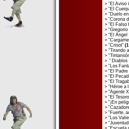
> "El Aviso
> "El Cuerpa
> "Duelo en
> "Corona d
> "El Falso
> "Gregorio
> "El Ángel 
> "Cargamen
> "Crisol"
(
> "Tirando a
> "Tintansó
>
"
Diablos 
> "Los Fant
> "El Padre
> "El Pecad
> "El Traga
> "Héroe a 
> "Agente 
> "El Tesor
> "¡En pelig
> "Cazadore
> "Fuerte, a
> "Los Vali
> "Juventud
> "Escuela 