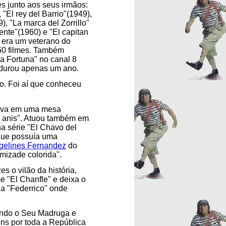
s junto aos seus irmãos:
 "El rey del Barrio"(1949),
), "La marca del Zorrillo"
ente"(1960) e "El capitan
 era um veterano do
50 filmes. Também
a Fortuna" no canal 8
 durou apenas um ano.
. Foi aí que conheceu
tava em uma mesa
l anis". Atuou também em
a série "El Chavo del
que possuía uma
gelines Fernandez
do
mizade colorida".
es o vilão da história,
 "El Chanfle" e deixa o
a "Federrico" onde
ando o Seu Madruga e
ens por toda a República