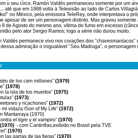
om o seu circo. Ramón Valdés permaneceu somente por um an
... até que em 1988 volta à Televisão ao lado de Carlos Villagrá
iko!" no México, pela emissora TeleRey, onde interpretava o pr
 apesar de ser um personagem distinto. Mas gravou
somente a
m 9 de Agosto do mesmo ano, vítima do fumo em excesso (cânc
 então pelo ator Sergio Ramos; logo a série não durou muito.
 Valdés permanece vivo nos corações dos "chavesmaníacos" d
dessa admiração o inigualável "Seu Madruga", o personagem m
a:
tro de los cien millones"
(1979)
le"
(1978)
n la isla de los muertos"
(1975)
ntulas"
(1973)
bretones y ricachones"
(1972)
 mi vidaza /Son of My Life"
(1972)
án Mantarraya (1970)
ntra el tigre y el vampiro"
(1970)
(1970)
- com Cantinflas,exibido no Brasil pela TVE
re!"
(1970)
 las garras de las fieras"
(1970)