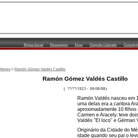
Página Inicial
Personagens
Erros
Chapolin Colorado
Cronolog
Atores
>
Ramón Gómez Valdés Castillo
Ramón Gómez Valdés Castillo
(
??/??/1923 - 09/08/88)
Ramón Valdés nasceu em 1
uma delas era a cantora Ara
aproximadamente 10 filhos e
Carmen e Aracely; teve do
Valdés "El loco" e Gérman V
Originário da Cidade do Méx
idade quando seu pai o lev